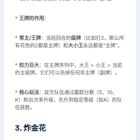
*
王牌的作用
：
*
常主/王牌
：当前回合的
级牌
（比如打2，那么所
有花色的2都是主牌）和
大小王
永远都是“主牌”。
*
权力巨大
：在主牌序列中，大王 > 小王 > 当前
的主级牌。它们可以杀掉任何非主牌（副牌）。
*
核心玩法
：双方队伍通过赢取分数（5、10、
K）和台次来升级，先升到指定等级（如A）的队
伍获胜。
3. 炸金花