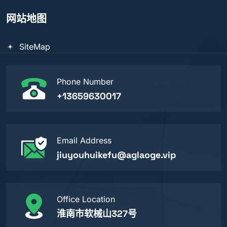
网站地图
SiteMap
Phone Number
+13659630017
Email Address
jiuyouhuikefu@aglaoge.vip
Office Location
淮南市软械山327号