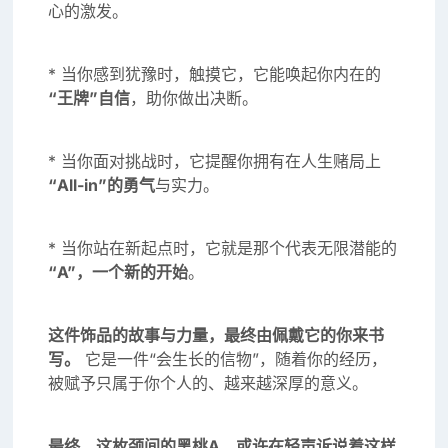
心的激发。
* 当你感到犹豫时，触摸它，它能唤起你内在的
“王牌”自信
，助你做出决断。
* 当你面对挑战时，它提醒你拥有在人生赌局上
“All-in”的勇气
与实力。
* 当你站在新起点时，它就是那个代表无限潜能的
“A”，一个新的开始
。
这件饰品的故事与力量，最终由佩戴它的你来书
写。
它是一件“会生长的信物”，随着你的经历，
被赋予只属于你个人的、越来越深厚的意义。
最终，这枚颈间的黑桃A，或许在轻声诉说着这样