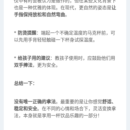
仪中有时会被认为是做作的，但在某些文化背景下
也是一种优雅的体现。在现代，更自然的姿态是
让
手指保持放松和自然弯曲
。
*
防烫提醒
：端起一个不确定温度的马克杯前，可
以先用手背轻轻触碰一下杯身试探温度。
*
给孩子用的建议
：教孩子使用时，应鼓励他们用
双手捧法
，更为安全。
总结一下：
没有唯一正确的拿法
。最重要的是让你感觉
舒适、
稳定和安全
。在不同的心情和场合下，灵活变换拿
法，本身就是享用一杯饮品乐趣的一部分！