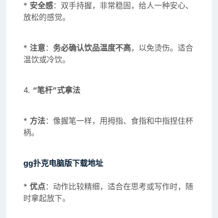
*
安全感
：双手持握，非常稳固，给人一种安心、
放松的感觉。
*
注意
：
务必确认饮品温度不高
，以免烫伤。适合
温饮或冷饮。
4.
“笔杆”式拿法
*
方法
：像握笔一样，用拇指、食指和中指捏住杯
柄。
gg扑克电脑版下载地址
*
优点
：动作比较精细，适合在思考或写作时，随
时拿起放下。