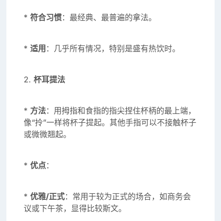
*
符合习惯
：最经典、最普遍的拿法。
*
适用
：几乎所有情况，特别是盛有热饮时。
2.
杯耳提法
*
方法
：用拇指和食指的指尖捏住杯柄的最上端，
像“拎”一样将杯子提起。其他手指可以不接触杯子
或微微翘起。
*
优点
：
*
优雅/正式
：常用于较为正式的场合，如商务会
议或下午茶，显得比较斯文。